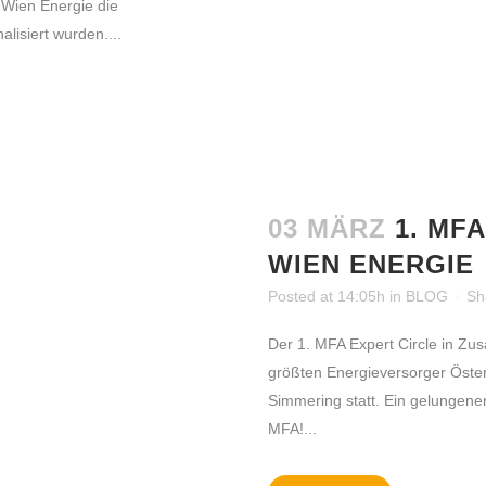
 Wien Energie die
lisiert wurden....
03 MÄRZ
1. MF
WIEN ENERGIE
ÜBER DIE MFA
Posted at 14:05h
in
BLOG
Sh
Das Ziel des gemeinnützigen Vereins MFA ist der
Der 1. MFA Expert Circle in Z
internationale praxisorientierte Wissensaustausch
größten Energieversorger Öster
zwischen Wirtschaft und Wissenschaft in den
Simmering statt. Ein gelungener
Bereichen Instandhaltung, Facility Management und
MFA!...
Technischer Service. Die MFA versteht sich als
Informations- und Kommunikationsplattform und