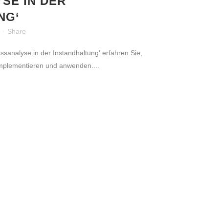
SE IN DER
NG‘
Share
sanalyse in der Instandhaltung' erfahren Sie,
 implementieren und anwenden....