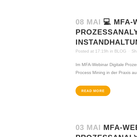
08 MAI
💻 MFA-
PROZESSANALY
INSTANDHALTU
Posted at 17:19h
in
BLOG
Sh
Im MFA-Webinar Digitale Prozes
Process Mining in der Praxis a
READ MORE
03 MAI
MFA-WEB