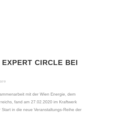
A EXPERT CIRCLE BEI
WEITERE LINKS
are
Kontakt
usammenarbeit mit der Wien Energie, dem
reichs, fand am 27.02.2020 im Kraftwerk
Impressum
 Start in die neue Veranstaltungs-Reihe der
Datenschutz
Statuten