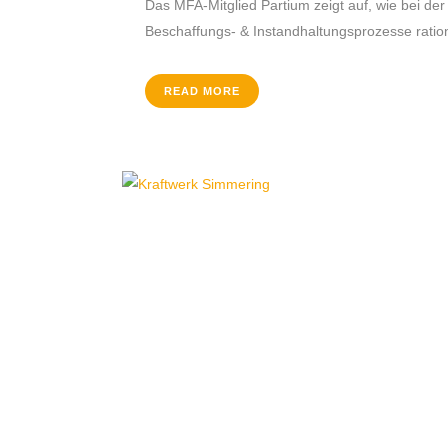
Das MFA-Mitglied Partium zeigt auf, wie bei der
Beschaffungs- & Instandhaltungsprozesse rationa
READ MORE
Krimpling 2
A-5071 Wals bei Salzburg
Fon:
+43 / 662 / 857123
Email:
office@mfa-netzwerk.at