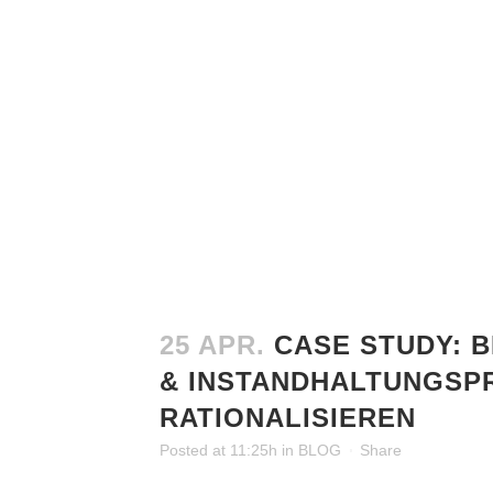
25 APR.
CASE STUDY: 
& INSTANDHALTUNGSP
RATIONALISIEREN
Posted at 11:25h
in
BLOG
Share