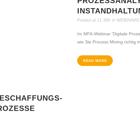
PROZESSANALY
INSTANDHALTU
Posted at 11:38h
in
WEBINARE
Im MFA-Webinar 'Digitale Prozes
wie Sie Process Mining richtig
READ MORE
BESCHAFFUNGS-
ROZESSE