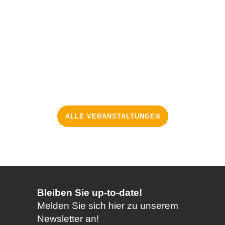
22
PRAXISTAG: SMART
MAINTENANCE 2026
Okt.
12
MFA EXPERT CIRCLE
MACO
Nov.
ALLE VERANSTALTUNGEN
Bleiben Sie up-to-date!
Melden Sie sich hier zu unserem
Newsletter an!