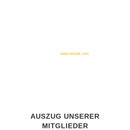
Rabatte bei der Anmeldung. Die
zugesandten Fachmagazine
runden das Gesamtpaket sehr gut
ab.
Robert Willenstorfer, Head of Maintenance, Mitglied
seit 2014
-
www.nemak.com
AUSZUG UNSERER
MITGLIEDER