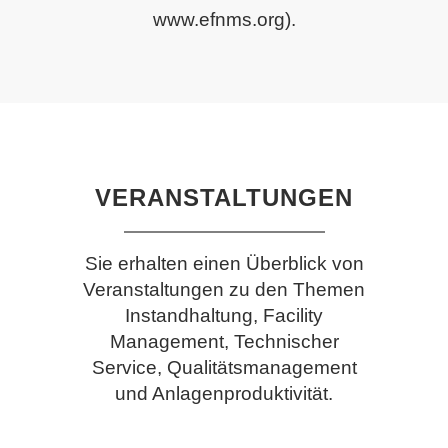
www.efnms.org
).
VERANSTALTUNGEN
Sie erhalten einen Überblick von
Veranstaltungen zu den Themen
Instandhaltung, Facility
MFA
Management, Technischer
EXPERT
Service, Qualitätsmanagement
14
CIRCLE
und Anlagenproduktivität.
Okt.
NEXTGEN
MAINTENANCE