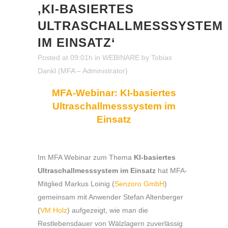
‚KI-BASIERTES
ULTRASCHALLMESSSYSTEM
IM EINSATZ‘
Posted at 09:01h
in
WEBINARE
by
Tobias
Dankl (MFA – Administrator)
MFA-Webinar: KI-basiertes
Ultraschallmesssystem im
Einsatz
Im MFA Webinar zum Thema
KI-basiertes
Ultraschallmesssystem im Einsatz
hat MFA-
Mitglied Markus Loinig (
Senzoro GmbH
)
gemeinsam mit Anwender Stefan Altenberger
(
VM Holz
) aufgezeigt, wie
man die
Restlebensdauer von Wälzlagern zuverlässig