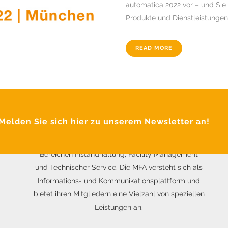
automatica 2022 vor – und Sie 
Produkte und Dienstleistungen d
READ MORE
ÜBER DIE MFA
Das Ziel des gemeinnützigen Vereins MFA ist der
elden Sie sich hier zu unserem Newsletter an!
internationale praxisorientierte Wissensaustausch
zwischen Wirtschaft und Wissenschaft in den
Bereichen Instandhaltung, Facility Management
und Technischer Service. Die MFA versteht sich als
Informations- und Kommunikationsplattform und
bietet ihren Mitgliedern eine Vielzahl von speziellen
Leistungen an.