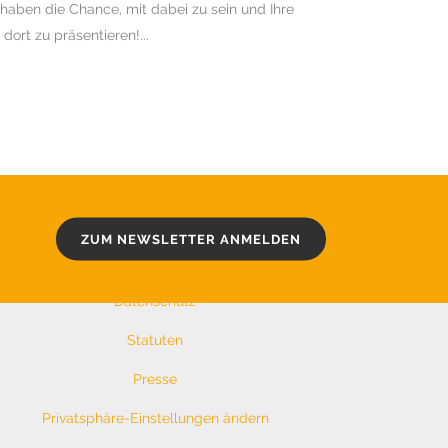
haben die Chance, mit dabei zu sein und Ihre
ort zu präsentieren!...
WEITERE LINKS
Kontakt
ZUM NEWSLETTER ANMELDEN
Impressum
Datenschutz
Statuten
Presse
Privatsphäre-Einstellungen ändern