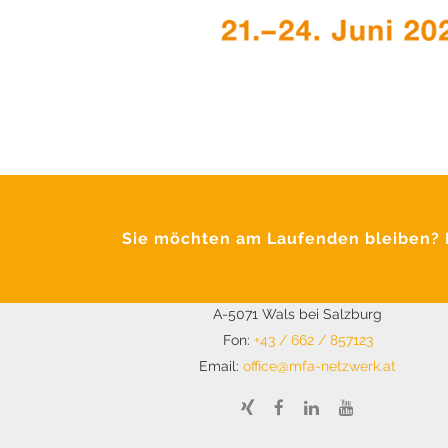
Sie möchten am Laufenden bleiben? M
Krimpling 2
A-5071 Wals bei Salzburg
Fon:
+43 / 662 / 857123
Email:
office@mfa-netzwerk.at