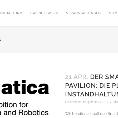
ANDHALTUNG
DAS NETZWERK
VERANSTALTUNGEN
MITG
G
21 APR.
DER SM
PAVILION: DIE 
INSTANDHALT
Posted at 16:42h
in
BLOG
Sh
Wir bereiten aktuell den Smar