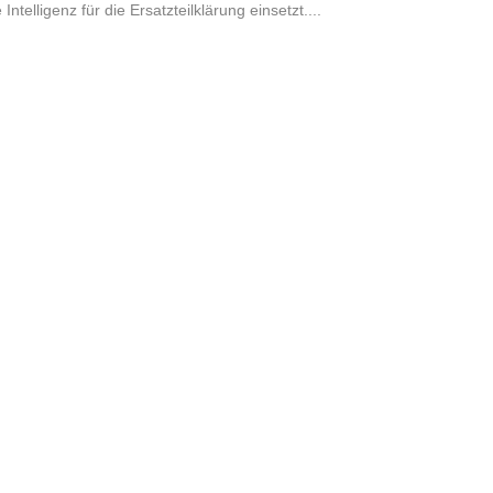
Intelligenz für die Ersatzteilklärung einsetzt....
WEITERE LINKS
Kontakt
Impressum
Datenschutz
Statuten
Presse