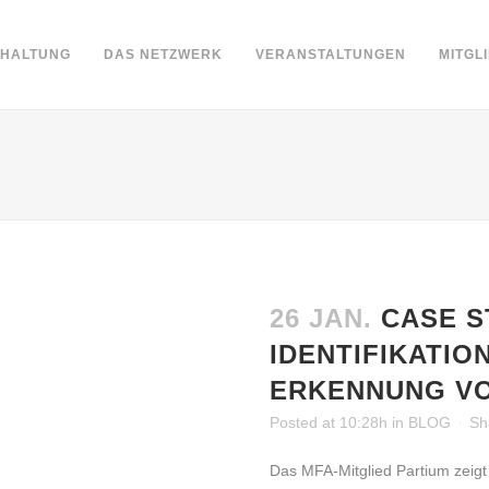
DHALTUNG
DAS NETZWERK
VERANSTALTUNGEN
MITGL
26 JAN.
CASE S
IDENTIFIKATIO
ERKENNUNG V
Posted at 10:28h
in
BLOG
Sh
Das MFA-Mitglied Partium zeig