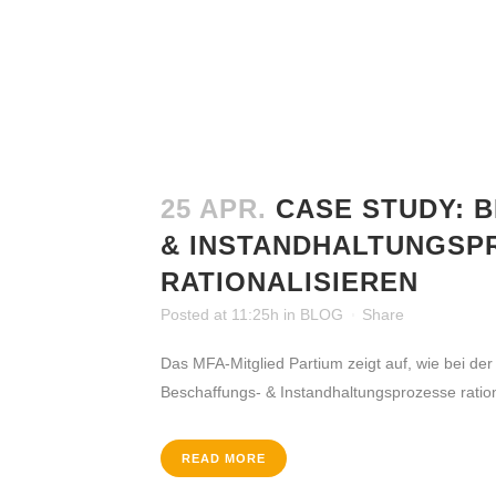
25 APR.
CASE STUDY: 
& INSTANDHALTUNGSP
Krimpling 2
RATIONALISIEREN
A-5071 Wals bei Salzburg
Posted at 11:25h
in
BLOG
Share
Fon:
+43 / 662 / 857123
Email:
office@mfa-netzwerk.at
Das MFA-Mitglied Partium zeigt auf, wie bei der
Beschaffungs- & Instandhaltungsprozesse rationa
READ MORE