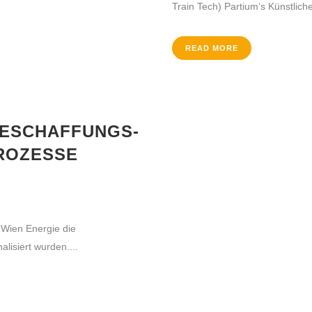
Train Tech) Partium‘s Künstliche 
READ MORE
BESCHAFFUNGS-
ROZESSE
ÜBER DIE MFA
Das Ziel des gemeinnützigen Vereins MFA ist der
internationale praxisorientierte Wissensaustausch
zwischen Wirtschaft und Wissenschaft in den
 Wien Energie die
Bereichen Instandhaltung, Facility Management und
lisiert wurden....
Technischer Service. Die MFA versteht sich als
Informations- und Kommunikationsplattform und
bietet ihren Mitgliedern eine Vielzahl von speziellen