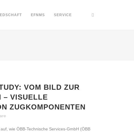
IEDSCHAFT
EFNMS
SERVICE
TUDY: VOM BILD ZUR
N – VISUELLE
ON ZUGKOMPONENTEN
are
t auf, wie ÖBB-Technische Services-GmbH (ÖBB