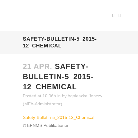
SAFETY-BULLETIN-5_2015-
12_CHEMICAL
21 APR.
SAFETY-
BULLETIN-5_2015-
12_CHEMICAL
Posted at 10:06h
in
by
Agnieszka Jonczy
(MFA-Administrator)
Safety-Bulletin-5_2015-12_Chemical
© EFNMS Publikationen