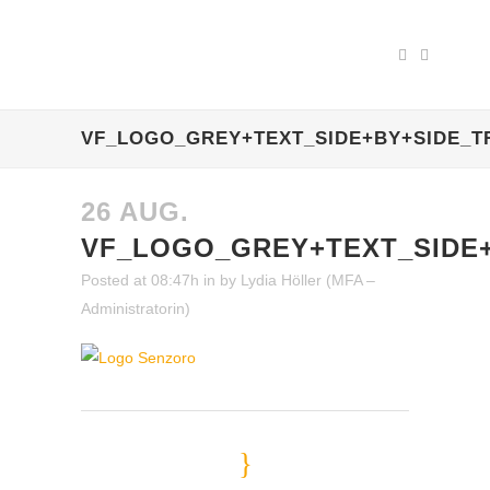
VF_LOGO_GREY+TEXT_SIDE+BY+SIDE_
26 AUG.
VF_LOGO_GREY+TEXT_SIDE
Posted at 08:47h
in
by
Lydia Höller (MFA –
Administratorin)