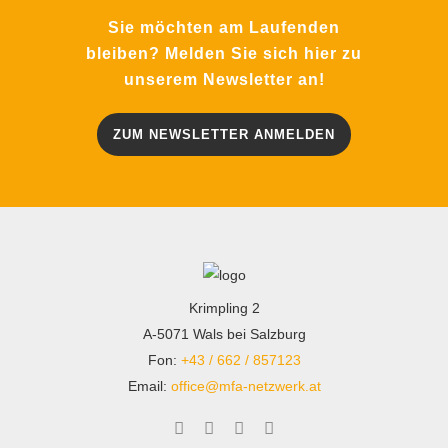
Sie möchten am Laufenden
bleiben? Melden Sie sich hier zu
unserem Newsletter an!
ZUM NEWSLETTER ANMELDEN
Krimpling 2
A-5071 Wals bei Salzburg
Fon:
+43 / 662 / 857123
Email:
office@mfa-netzwerk.at