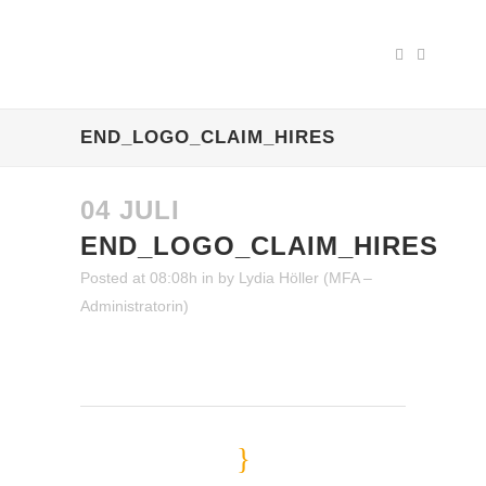
END_LOGO_CLAIM_HIRES
04 JULI
END_LOGO_CLAIM_HIRES
Posted at 08:08h
in
by
Lydia Höller (MFA –
Administratorin)