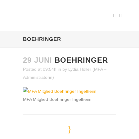
BOEHRINGER
29 JUNI
BOEHRINGER
Posted at 09:54h
in
by
Lydia Höller (MFA –
Administratorin)
MFA Mitglied Boehringer Ingelheim