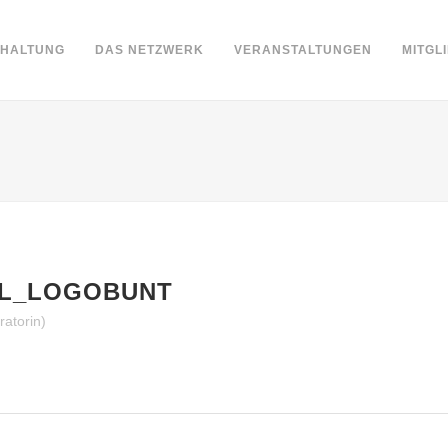
DHALTUNG
DAS NETZWERK
VERANSTALTUNGEN
MITGL
AL_LOGOBUNT
ratorin)