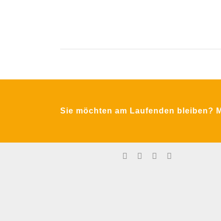
Krimpling 2
A-5071 Wals bei Salzburg
Sie möchten am Laufenden bleiben? Me
Fon:
+43 / 662 / 857123
Email:
office@mfa-netzwerk.at