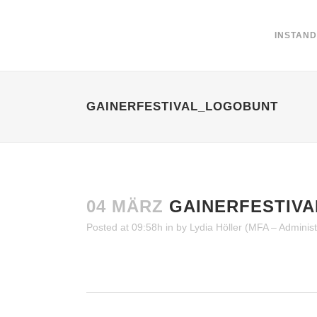
INSTAN
GAINERFESTIVAL_LOGOBUNT
04 MÄRZ
GAINERFESTIV
Posted at 09:58h
in
by
Lydia Höller (MFA – Administ