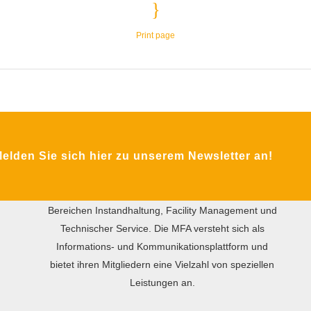
Print page
ÜBER DIE MFA
lden Sie sich hier zu unserem Newsletter an!
Das Ziel des gemeinnützigen Vereins MFA ist der
internationale praxisorientierte Wissensaustausch
zwischen Wirtschaft und Wissenschaft in den
Bereichen Instandhaltung, Facility Management und
Technischer Service. Die MFA versteht sich als
Informations- und Kommunikationsplattform und
bietet ihren Mitgliedern eine Vielzahl von speziellen
Leistungen an.