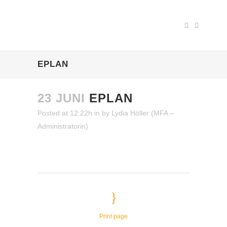
EPLAN
23 JUNI
EPLAN
Posted at 12:22h
in
by
Lydia Höller (MFA –
Administratorin)
Print page