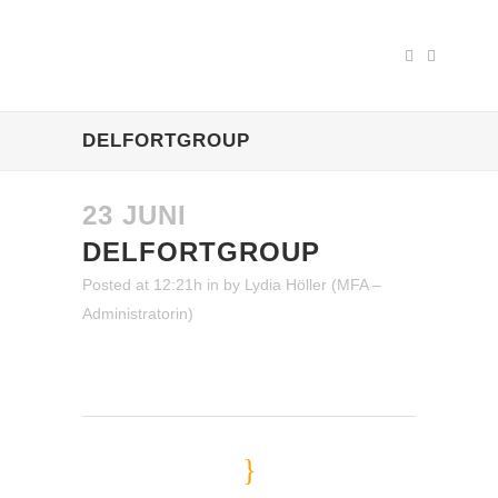
DELFORTGROUP
23 JUNI
DELFORTGROUP
Posted at 12:21h
in
by
Lydia Höller (MFA –
Administratorin)