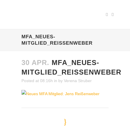
MFA_NEUES-
MITGLIED_REISSENWEBER
30 APR.
MFA_NEUES-
MITGLIED_REISSENWEBER
Posted at 08:16h
in
by
Verena Struber