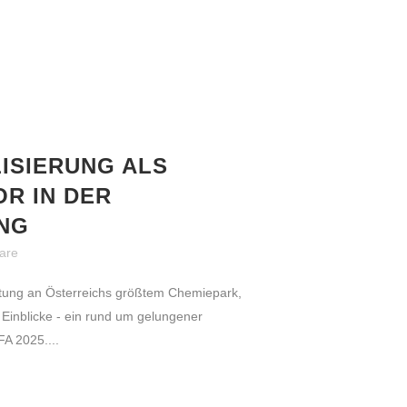
LISIERUNG ALS
R IN DER
NG
are
ltung an Österreichs größtem Chemiepark,
Einblicke - ein rund um gelungener
A 2025....