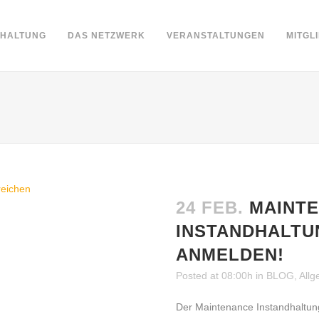
DHALTUNG
DAS NETZWERK
VERANSTALTUNGEN
MITGL
24 FEB.
MAINT
INSTANDHALTU
ANMELDEN!
Posted at 08:00h
in
BLOG
,
Allg
Der Maintenance Instandhaltun