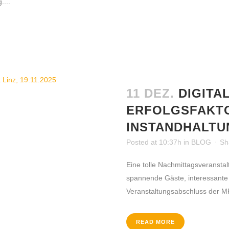
....
11 DEZ.
DIGITA
ERFOLGSFAKTO
INSTANDHALTU
Posted at 10:37h
in
BLOG
Sh
Eine tolle Nachmittagsveransta
spannende Gäste, interessante 
Veranstaltungsabschluss der MF
READ MORE