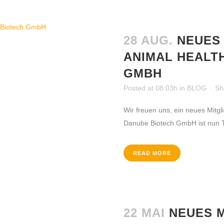
28 AUG.
NEUES 
ANIMAL HEALT
GMBH
Posted at 08:03h
in
BLOG
Sh
Wir freuen uns, ein neues Mitg
Danube Biotech GmbH ist nun T
READ MORE
22 MAI
NEUES M