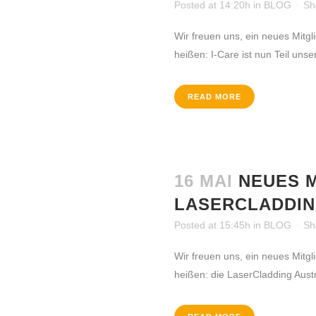
Posted at 14:20h
in
BLOG
Sh
Wir freuen uns, ein neues Mit
heißen: I-Care ist nun Teil unse
READ MORE
16 MAI
NEUES M
LASERCLADDIN
Posted at 15:45h
in
BLOG
Sh
ÜBER DIE MFA
Wir freuen uns, ein neues Mit
heißen: die LaserCladding Austr
Das Ziel des gemeinnützigen Vereins MFA ist der
internationale praxisorientierte Wissensaustausch