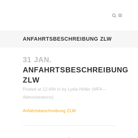
ANFAHRTSBESCHREIBUNG ZLW
31 JAN.
ANFAHRTSBESCHREIBUNG
ZLW
Posted at 12:44h
in
by
Lydia Höller (MFA –
Administratorin)
Anfahrtsbeschreibung ZLW