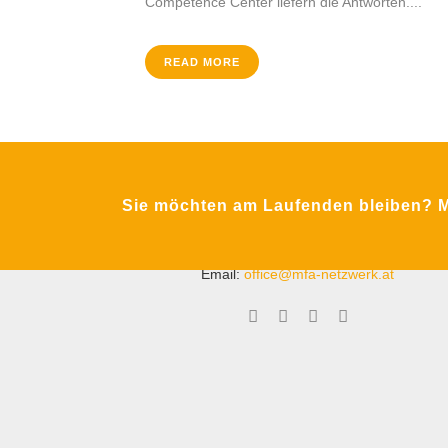
Competence Center liefern die Antworten....
READ MORE
Krimpling 2
Sie möchten am Laufenden bleiben? Me
A-5071 Wals bei Salzburg
Fon:
+43 / 662 / 857123
Email:
office@mfa-netzwerk.at