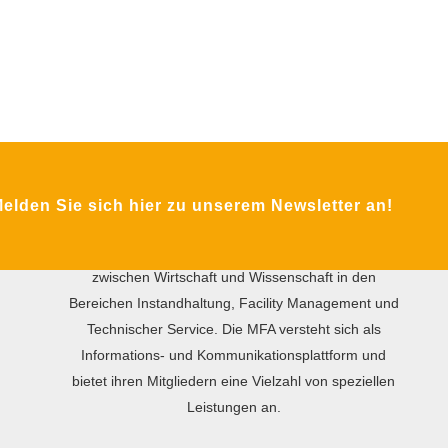
ÜBER DIE MFA
lden Sie sich hier zu unserem Newsletter an!
Das Ziel des gemeinnützigen Vereins MFA ist der
internationale praxisorientierte Wissensaustausch
zwischen Wirtschaft und Wissenschaft in den
Bereichen Instandhaltung, Facility Management und
Technischer Service. Die MFA versteht sich als
Informations- und Kommunikationsplattform und
bietet ihren Mitgliedern eine Vielzahl von speziellen
Leistungen an.