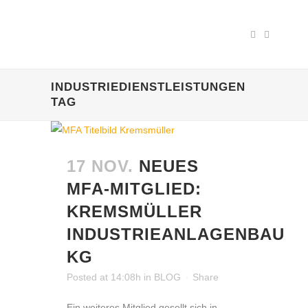
INDUSTRIEDIENSTLEISTUNGEN
TAG
17 NOV.
NEUES
MFA-MITGLIED:
KREMSMÜLLER
INDUSTRIEANLAGENBAU
KG
Posted at 14:08h
in
BLOG
Share
Ein weiteres Mitglied gesellt sich in