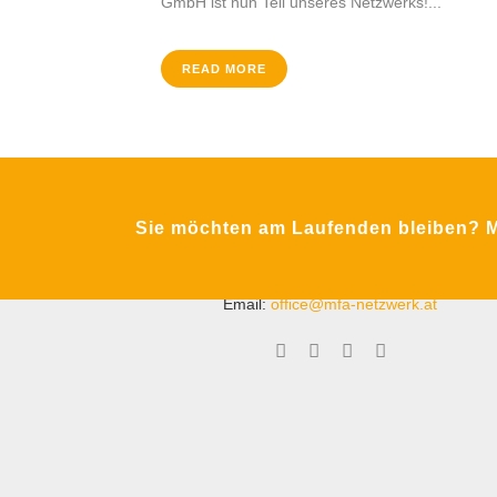
GmbH ist nun Teil unseres Netzwerks!...
READ MORE
Krimpling 2
Sie möchten am Laufenden bleiben? Me
A-5071 Wals bei Salzburg
Fon:
+43 / 662 / 857123
Email:
office@mfa-netzwerk.at