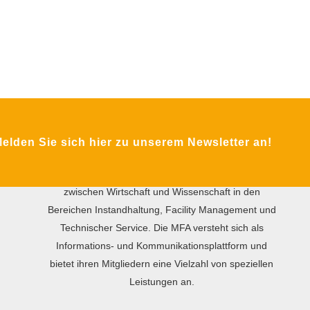
ÜBER DIE MFA
lden Sie sich hier zu unserem Newsletter an!
Das Ziel des gemeinnützigen Vereins MFA ist der
internationale praxisorientierte Wissensaustausch
zwischen Wirtschaft und Wissenschaft in den
Bereichen Instandhaltung, Facility Management und
Technischer Service. Die MFA versteht sich als
Informations- und Kommunikationsplattform und
bietet ihren Mitgliedern eine Vielzahl von speziellen
Leistungen an.