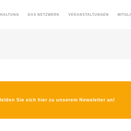
DHALTUNG
DAS NETZWERK
VERANSTALTUNGEN
MITGL
lden Sie sich hier zu unserem Newsletter an!