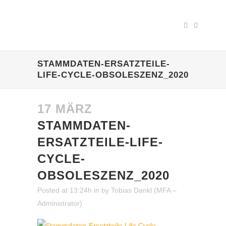
STAMMDATEN-ERSATZTEILE-
LIFE-CYCLE-OBSOLESZENZ_2020
17 MÄRZ
STAMMDATEN-
ERSATZTEILE-LIFE-
CYCLE-
OBSOLESZENZ_2020
Posted at 13:24h
in
by
Tobias Dankl (MFA –
Administrator)