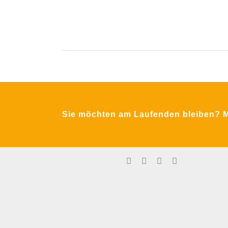
Krimpling 2
A-5071 Wals bei Salzburg
Sie möchten am Laufenden bleiben? Me
Fon:
+43 / 662 / 857123
Email:
office@mfa-netzwerk.at