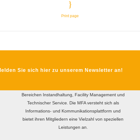
Print page
ÜBER DIE MFA
lden Sie sich hier zu unserem Newsletter an!
Das Ziel des gemeinnützigen Vereins MFA ist der
internationale praxisorientierte Wissensaustausch
zwischen Wirtschaft und Wissenschaft in den
Bereichen Instandhaltung, Facility Management und
Technischer Service. Die MFA versteht sich als
Informations- und Kommunikationsplattform und
bietet ihren Mitgliedern eine Vielzahl von speziellen
Leistungen an.