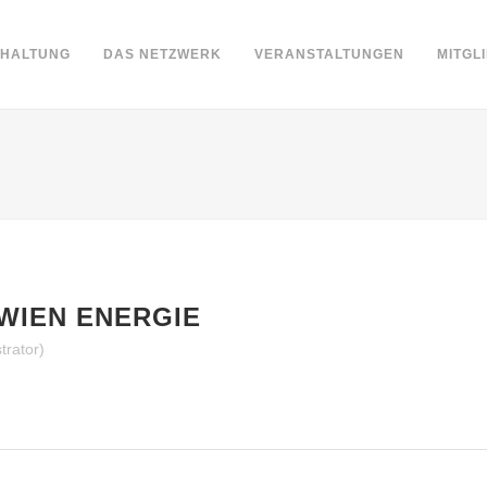
DHALTUNG
DAS NETZWERK
VERANSTALTUNGEN
MITGL
WIEN ENERGIE
trator)