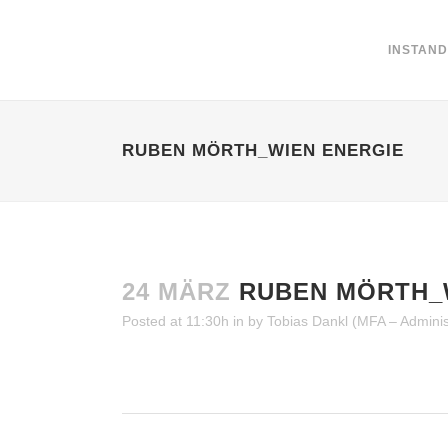
INSTAN
RUBEN MÖRTH_WIEN ENERGIE
24 MÄRZ
RUBEN MÖRTH_
Posted at 11:30h
in
by
Tobias Dankl (MFA – Adminis