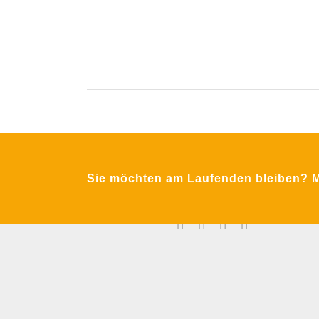
Krimpling 2
A-5071 Wals bei Salzburg
Fon:
+43 / 662 / 857123
Sie möchten am Laufenden bleiben? Me
Email:
office@mfa-netzwerk.at