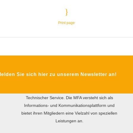
Print page
ÜBER DIE MFA
Das Ziel des gemeinnützigen Vereins MFA ist der
lden Sie sich hier zu unserem Newsletter an!
internationale praxisorientierte Wissensaustausch
zwischen Wirtschaft und Wissenschaft in den
Bereichen Instandhaltung, Facility Management und
Technischer Service. Die MFA versteht sich als
Informations- und Kommunikationsplattform und
bietet ihren Mitgliedern eine Vielzahl von speziellen
Leistungen an.