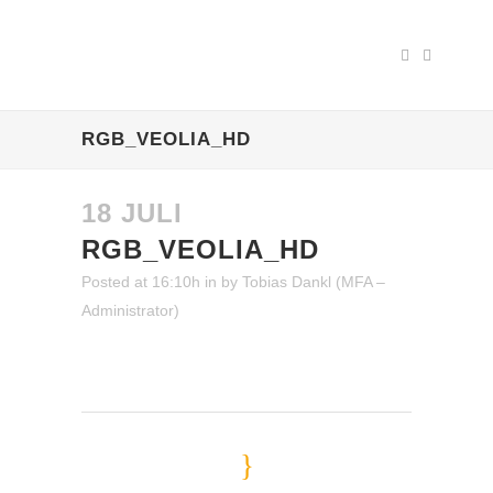
RGB_VEOLIA_HD
18 JULI
RGB_VEOLIA_HD
Posted at 16:10h
in
by
Tobias Dankl (MFA –
Administrator)