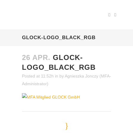
GLOCK-LOGO_BLACK_RGB
26 APR.
GLOCK-
LOGO_BLACK_RGB
Posted at 11:52h
in
by
Agnieszka Jonczy (MFA-
Administrator)