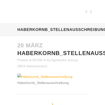
HABERKORNB_STELLENAUSSCHREIBUN
20 MÄRZ
HABERKORNB_STELLENAUS
Posted at 08:54h
in
by
Agnieszka Jonczy
(MFA-Administrator)
Haberkornb_Stellenausschreibung