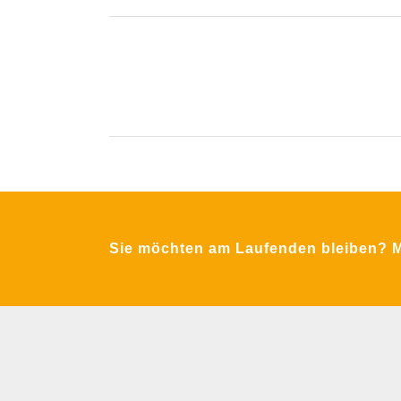
Krimpling 2
A-5071 Wals bei Salzburg
Fon:
+43 / 662 / 857123
Email:
office@mfa-netzwerk.at
Sie möchten am Laufenden bleiben? Me