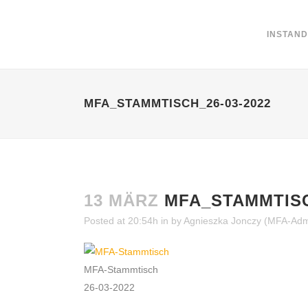
INSTAN
MFA_STAMMTISCH_26-03-2022
13 MÄRZ
MFA_STAMMTISC
Posted at 20:54h
in
by
Agnieszka Jonczy (MFA-Admi
MFA-Stammtisch
26-03-2022