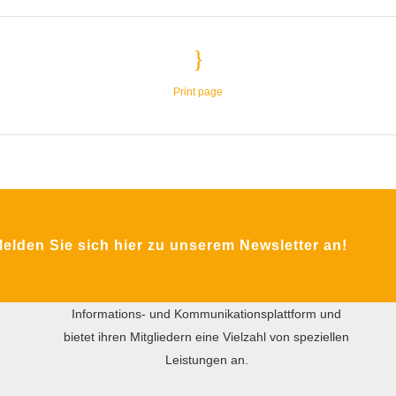
Print page
ÜBER DIE MFA
Das Ziel des gemeinnützigen Vereins MFA ist der
internationale praxisorientierte Wissensaustausch
zwischen Wirtschaft und Wissenschaft in den
lden Sie sich hier zu unserem Newsletter an!
Bereichen Instandhaltung, Facility Management und
Technischer Service. Die MFA versteht sich als
Informations- und Kommunikationsplattform und
bietet ihren Mitgliedern eine Vielzahl von speziellen
Leistungen an.