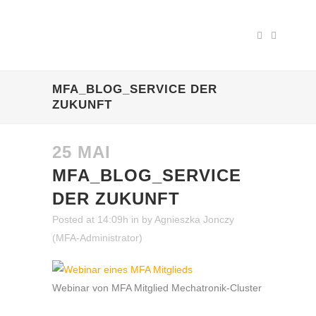
MFA_BLOG_SERVICE DER
ZUKUNFT
25 MAI
MFA_BLOG_SERVICE
DER ZUKUNFT
Posted at 14:09h
in
by
Agnieszka Jonczy
(MFA-Administrator)
Webinar von MFA Mitglied Mechatronik-Cluster