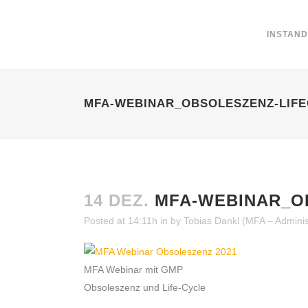
INSTAN
MFA-WEBINAR_OBSOLESZENZ-LIF
14 DEZ.
MFA-WEBINAR_O
Posted at 14:11h
in
by
Tobias Dankl (MFA – Adminis
MFA Webinar mit GMP
Obsoleszenz und Life-Cycle