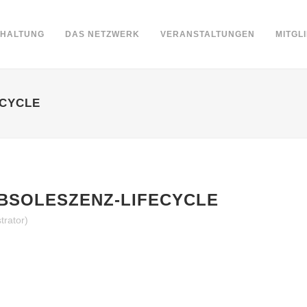
DHALTUNG
DAS NETZWERK
VERANSTALTUNGEN
MITGL
ECYCLE
BSOLESZENZ-LIFECYCLE
trator)