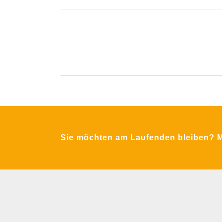
Krimpling 2
A-5071 Wals bei Salzburg
Fon:
+43 / 662 / 857123
Email:
office@mfa-netzwerk.at
Sie möchten am Laufenden bleiben? Me