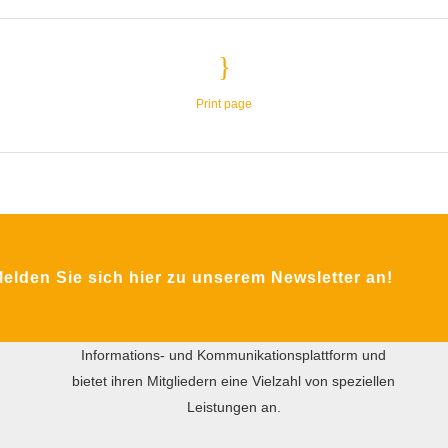
Print page
ÜBER DIE MFA
Das Ziel des gemeinnützigen Vereins MFA ist der
internationale praxisorientierte Wissensaustausch
zwischen Wirtschaft und Wissenschaft in den
lden Sie sich hier zu unserem Newsletter an!
Bereichen Instandhaltung, Facility Management und
Technischer Service. Die MFA versteht sich als
Informations- und Kommunikationsplattform und
bietet ihren Mitgliedern eine Vielzahl von speziellen
Leistungen an.