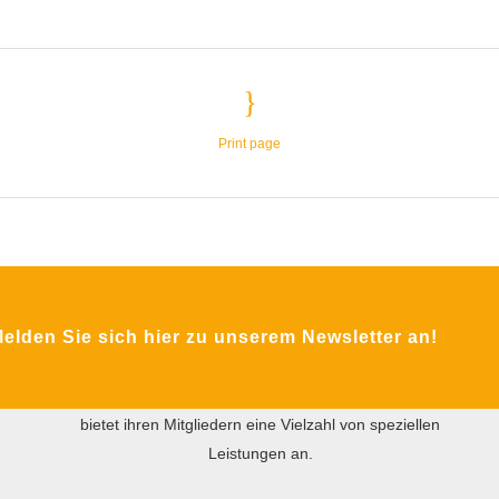
Print page
ÜBER DIE MFA
Das Ziel des gemeinnützigen Vereins MFA ist der
internationale praxisorientierte Wissensaustausch
zwischen Wirtschaft und Wissenschaft in den
lden Sie sich hier zu unserem Newsletter an!
Bereichen Instandhaltung, Facility Management und
Technischer Service. Die MFA versteht sich als
Informations- und Kommunikationsplattform und
bietet ihren Mitgliedern eine Vielzahl von speziellen
Leistungen an.