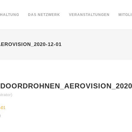
DHALTUNG
DAS NETZWERK
VERANSTALTUNGEN
MITGL
ROVISION_2020-12-01
DOORDROHNEN_AEROVISION_2020-
trator)
-01
g