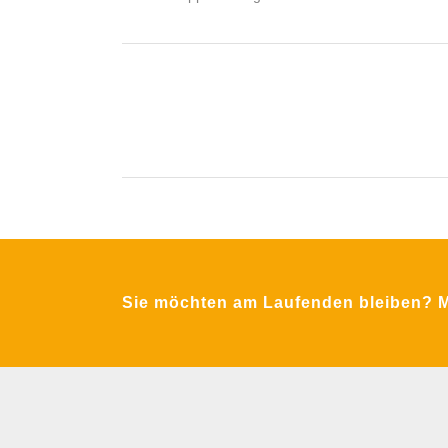
Krimpling 2
A-5071 Wals bei Salzburg
Fon:
+43 / 662 / 857123
Email:
office@mfa-netzwerk.at
Sie möchten am Laufenden bleiben? Me