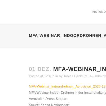
INSTAN
MFA-WEBINAR_INDOORDROHNEN_AE
01 DEZ.
MFA-WEBINAR_IN
Posted at 12:45h
in
by
Tobias Dankl (MFA – Adminis
MFA-Webinar_Indoordrohnen_Aerovision_2020-12
MFA Webinar Indoor-Drohnen in der Instandhaltun
Aerovision Drone Support
Smurfit Kappa Nettingsdorf