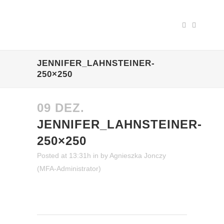
JENNIFER_LAHNSTEINER-
250×250
09 DEZ.
JENNIFER_LAHNSTEINER-
250×250
Posted at 13:31h
in
by
Agnieszka Jonczy
(MFA-Administrator)