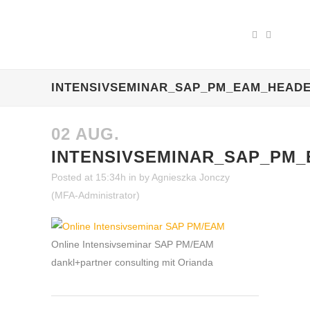
INTENSIVSEMINAR_SAP_PM_EAM_HEAD
02 AUG.
INTENSIVSEMINAR_SAP_PM
Posted at 15:34h
in
by
Agnieszka Jonczy
(MFA-Administrator)
Online Intensivseminar SAP PM/EAM
dankl+partner consulting mit Orianda