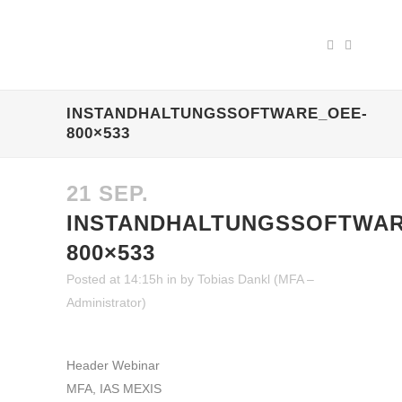
INSTANDHALTUNGSSOFTWARE_OEE-
800×533
21 SEP.
INSTANDHALTUNGSSOFTWAR
800×533
Posted at 14:15h
in
by
Tobias Dankl (MFA –
Administrator)
Header Webinar
MFA, IAS MEXIS