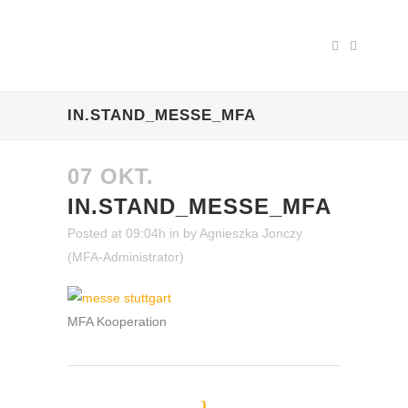
IN.STAND_MESSE_MFA
07 OKT.
IN.STAND_MESSE_MFA
Posted at 09:04h
in
by
Agnieszka Jonczy
(MFA-Administrator)
MFA Kooperation