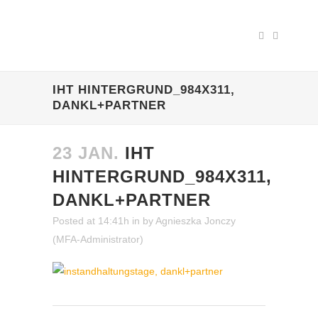
IHT HINTERGRUND_984X311,
DANKL+PARTNER
23 JAN.
IHT
HINTERGRUND_984X311,
DANKL+PARTNER
Posted at 14:41h
in
by
Agnieszka Jonczy
(MFA-Administrator)