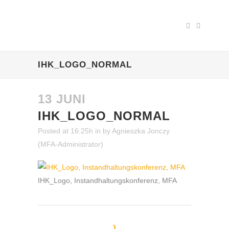
IHK_LOGO_NORMAL
13 JUNI
IHK_LOGO_NORMAL
Posted at 16:25h
in
by
Agnieszka Jonczy
(MFA-Administrator)
IHK_Logo, Instandhaltungskonferenz, MFA