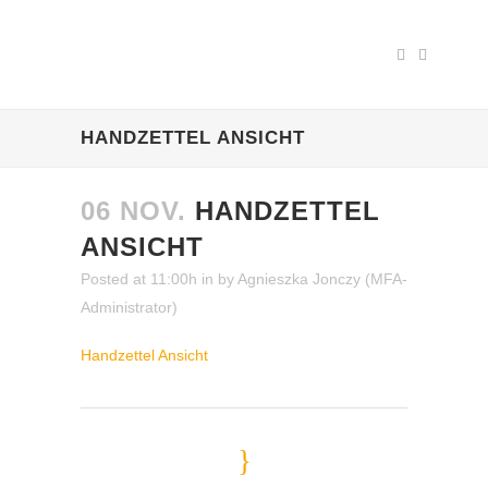
HANDZETTEL ANSICHT
06 NOV.
HANDZETTEL
ANSICHT
Posted at 11:00h
in
by
Agnieszka Jonczy (MFA-
Administrator)
Handzettel Ansicht