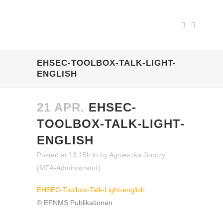
EHSEC-TOOLBOX-TALK-LIGHT-
ENGLISH
21 APR.
EHSEC-
TOOLBOX-TALK-LIGHT-
ENGLISH
Posted at 13:15h
in
by
Agnieszka Jonczy
(MFA-Administrator)
EHSEC-Toolbox-Talk-Light-english
© EFNMS Publikationen