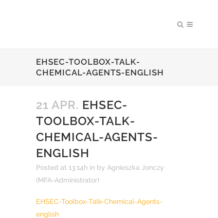
EHSEC-TOOLBOX-TALK-
CHEMICAL-AGENTS-ENGLISH
21 APR.
EHSEC-
TOOLBOX-TALK-
CHEMICAL-AGENTS-
ENGLISH
Posted at 13:14h
in
by
Agnieszka Jonczy
(MFA-Administrator)
EHSEC-Toolbox-Talk-Chemical-Agents-
english