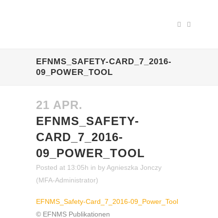
EFNMS_SAFETY-CARD_7_2016-
09_POWER_TOOL
21 APR.
EFNMS_SAFETY-
CARD_7_2016-
09_POWER_TOOL
Posted at 13:05h
in
by
Agnieszka Jonczy
(MFA-Administrator)
EFNMS_Safety-Card_7_2016-09_Power_Tool
© EFNMS Publikationen