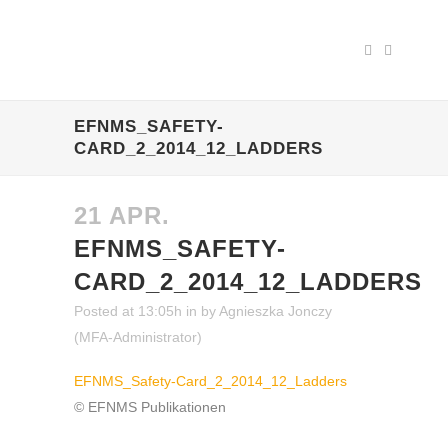
EFNMS_SAFETY-
CARD_2_2014_12_LADDERS
21 APR.
EFNMS_SAFETY-
CARD_2_2014_12_LADDERS
Posted at 13:05h
in
by
Agnieszka Jonczy
(MFA-Administrator)
EFNMS_Safety-Card_2_2014_12_Ladders
© EFNMS Publikationen