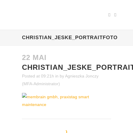
CHRISTIAN_JESKE_PORTRAITFOTO
22 MAI
CHRISTIAN_JESKE_PORTRAI
Posted at 09:21h
in
by
Agnieszka Jonczy
(MFA-Administrator)