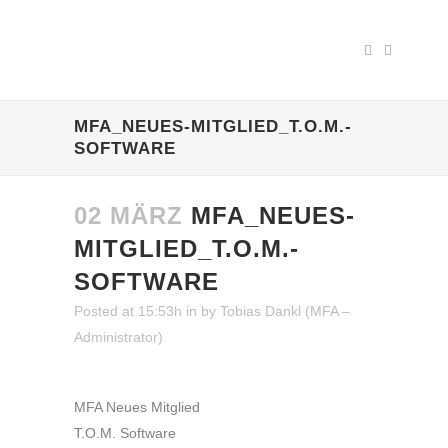
MFA_NEUES-MITGLIED_T.O.M.-
SOFTWARE
02 MÄRZ
MFA_NEUES-
MITGLIED_T.O.M.-
SOFTWARE
Posted at 15:53h
in
by
Tobias Dankl (MFA –
Administrator)
MFA Neues Mitglied
T.O.M. Software