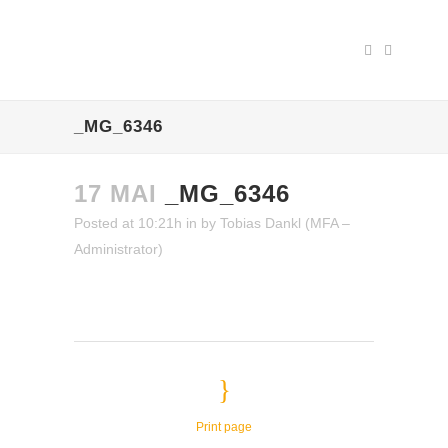
_MG_6346
17 MAI
_MG_6346
Posted at 10:21h
in
by
Tobias Dankl (MFA –
Administrator)
Print page