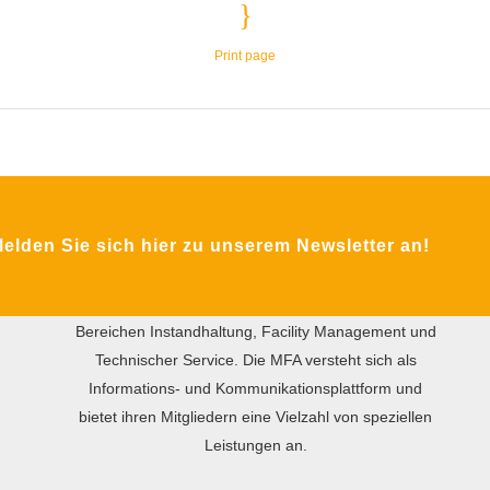
Print page
ÜBER DIE MFA
lden Sie sich hier zu unserem Newsletter an!
Das Ziel des gemeinnützigen Vereins MFA ist der
internationale praxisorientierte Wissensaustausch
zwischen Wirtschaft und Wissenschaft in den
Bereichen Instandhaltung, Facility Management und
Technischer Service. Die MFA versteht sich als
Informations- und Kommunikationsplattform und
bietet ihren Mitgliedern eine Vielzahl von speziellen
Leistungen an.