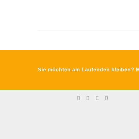
Krimpling 2
A-5071 Wals bei Salzburg
Sie möchten am Laufenden bleiben? Me
Fon:
+43 / 662 / 857123
Email:
office@mfa-netzwerk.at