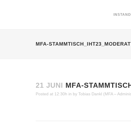
INSTAN
MFA-STAMMTISCH_IHT23_MODERAT
21 JUNI
MFA-STAMMTISCH
Posted at 12:30h
in
by
Tobias Dankl (MFA – Adminis