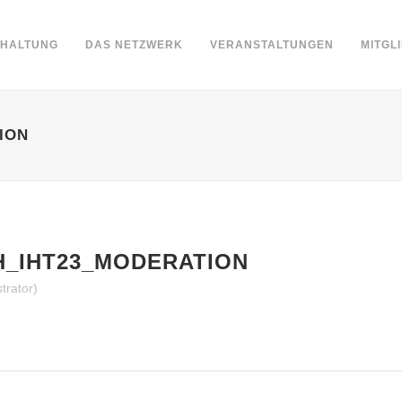
DHALTUNG
DAS NETZWERK
VERANSTALTUNGEN
MITGL
ION
_IHT23_MODERATION
trator)