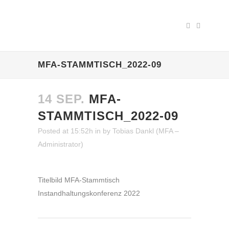
MFA-STAMMTISCH_2022-09
14 SEP.
MFA-
STAMMTISCH_2022-09
Posted at 15:52h
in
by
Tobias Dankl (MFA –
Administrator)
Titelbild MFA-Stammtisch
Instandhaltungskonferenz 2022