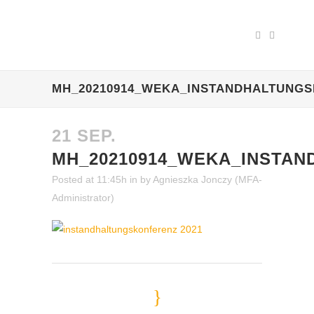
MH_20210914_WEKA_INSTANDHALTUNGS
21 SEP.
MH_20210914_WEKA_INSTAN
Posted at 11:45h
in
by
Agnieszka Jonczy (MFA-
Administrator)