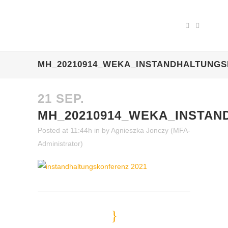
MH_20210914_WEKA_INSTANDHALTUNGS
21 SEP.
MH_20210914_WEKA_INSTAN
Posted at 11:44h
in
by
Agnieszka Jonczy (MFA-
Administrator)