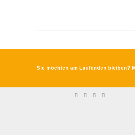
Krimpling 2
A-5071 Wals bei Salzburg
Sie möchten am Laufenden bleiben? Me
Fon:
+43 / 662 / 857123
Email:
office@mfa-netzwerk.at