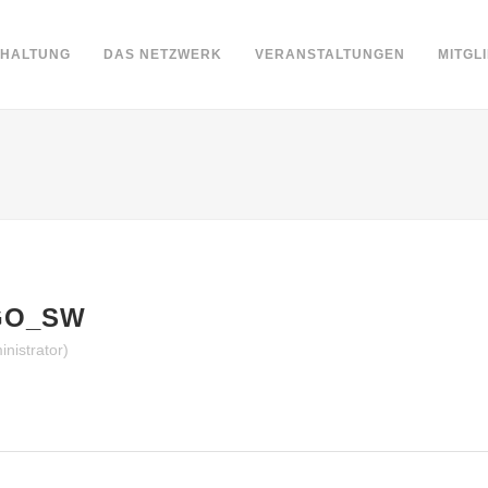
DHALTUNG
DAS NETZWERK
VERANSTALTUNGEN
MITGL
GO_SW
nistrator)