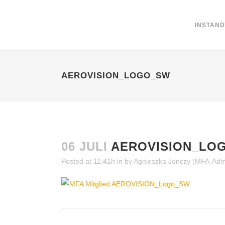
INSTAN
AEROVISION_LOGO_SW
06 JULI
AEROVISION_LO
Posted at 11:41h
in
by
Agnieszka Jonczy (MFA-Admi