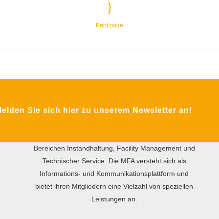
Print page
ÜBER DIE MFA
Das Ziel des gemeinnützigen Vereins MFA ist der
lden Sie sich hier zu unserem Newsletter an!
internationale praxisorientierte Wissensaustausch
zwischen Wirtschaft und Wissenschaft in den
Bereichen Instandhaltung, Facility Management und
Technischer Service. Die MFA versteht sich als
Informations- und Kommunikationsplattform und
bietet ihren Mitgliedern eine Vielzahl von speziellen
Leistungen an.