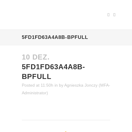
5FD1FD63A4A8B-BPFULL
10 DEZ.
5FD1FD63A4A8B-
BPFULL
Posted at 11:50h
in
by
Agnieszka Jonczy (MFA-
Administrator)